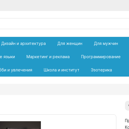
Дизайн и архитектура
Для женщин
Для мужчин
е языки
Маркетинг и реклама
Программирование
бби и увлечения
Школа и институт
Эзотерика
П
К