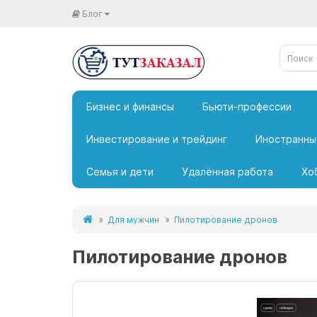
Блог
Бизнес и финансы
Бьюти-профессии
Инвестирование и трейдинг
Иностранны
Семья и дети
Удалённая работа
Хо
Для мужчин
Пилотирование дронов
Пилотирование дронов