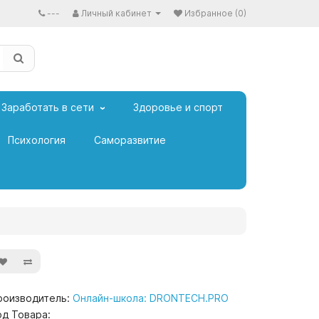
---
Личный кабинет
Избранное (0)
Заработать в сети
Здоровье и спорт
Психология
Саморазвитие
роизводитель:
Онлайн-школа: DRONTECH.PRO
од Товара: