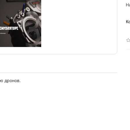
Н
К
ю дронов.