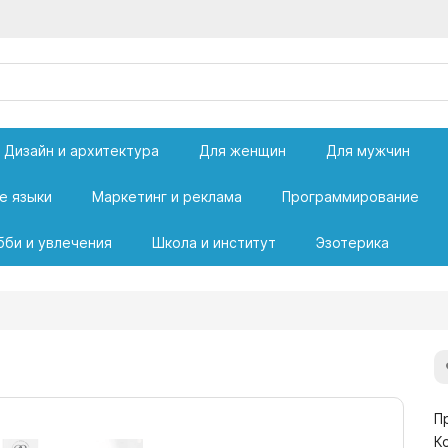
Дизайн и архитектура
Для женщин
Для мужчин
е языки
Маркетинг и реклама
Программирование
бби и увлечения
Школа и институт
Эзотерика
П
К