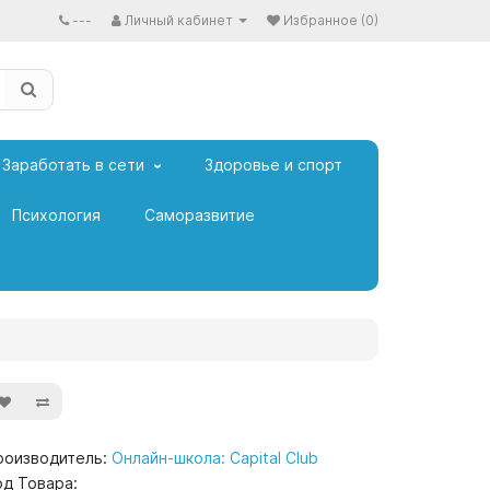
---
Личный кабинет
Избранное (0)
Заработать в сети
Здоровье и спорт
Психология
Саморазвитие
роизводитель:
Онлайн-школа: Capital Club
од Товара: